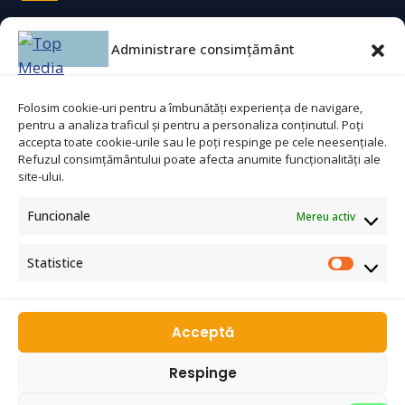
Agent securitate
Administrare consimțământ
Bucătar
Ajutor bucătar
Folosim cookie-uri pentru a îmbunătăți experiența de navigare,
pentru a analiza traficul și pentru a personaliza conținutul. Poți
Lucrător comercial
accepta toate cookie-urile sau le poți respinge pe cele neesențiale.
Refuzul consimțământului poate afecta anumite funcționalități ale
site-ului.
Contact
Funcionale
Mereu activ
Statistice
☎
0753 311 965
✉
topmediaconsulting@gmail.com
WhatsApp
Acceptă
Respinge