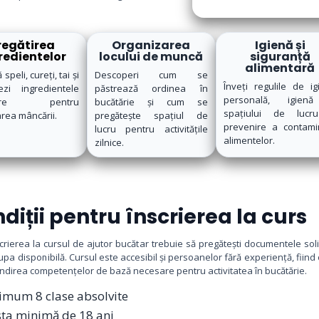
regătirea
Organizarea
Igienă și
redientelor
locului de muncă
siguranță
alimentară
 speli, cureți, tai și
Descoperi cum se
Înveți regulile de ig
ezi ingredientele
păstrează ordinea în
personală, igien
sare pentru
bucătărie și cum se
spațiului de lucr
rea mâncării.
pregătește spațiul de
prevenire a contamin
lucru pentru activitățile
alimentelor.
zilnice.
diții pentru înscrierea la curs
crierea la cursul de ajutor bucătar trebuie să pregătești documentele solic
upa disponibilă. Cursul este accesibil și persoanelor fără experiență, fiind 
direa competențelor de bază necesare pentru activitatea în bucătărie.
imum 8 clase absolvite
sta minimă de 18 ani