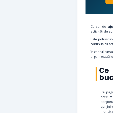
Cursul de
aj
activități de sp
Este potrivit 
continuă cu act
În cadrul curs
organizează lo
Ce
buc
Pe pagi
precum 
porționa
sprijin
muncă ș