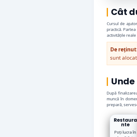
Cât d
Cursul de ajutor
practică. Partea
activitățile reale
De reținut
sunt alocat
Unde 
După finalizarea
muncă în domeni
prepară, serves
Restaura
nte
Poți lucra în