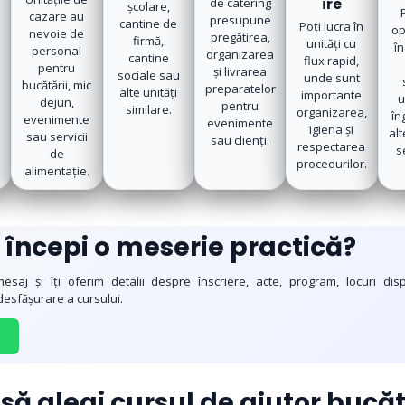
de catering
ire
școlare,
cazare au
e
presupune
cantine de
Poți lucra în
op
nevoie de
pregătirea,
firmă,
unități cu
în
personal
a
organizarea
cantine
flux rapid,
pentru
și livrarea
sociale sau
unde sunt
bucătării, mic
preparatelor
alte unități
importante
u
dejun,
pentru
similare.
organizarea,
în
evenimente
evenimente
igiena și
alt
sau servicii
sau clienți.
respectarea
s
de
procedurilor.
alimentație.
ă începi o meserie practică?
esaj și îți oferim detalii despre înscriere, acte, program, locuri disp
esfășurare a cursului.
 să alegi cursul de ajutor bucă