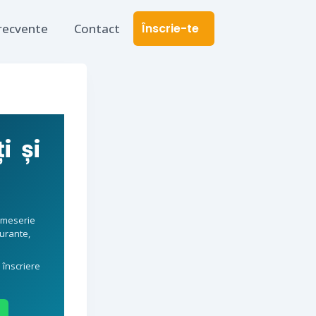
frecvente
Contact
Înscrie-te
i și
o meserie
aurante,
 înscriere