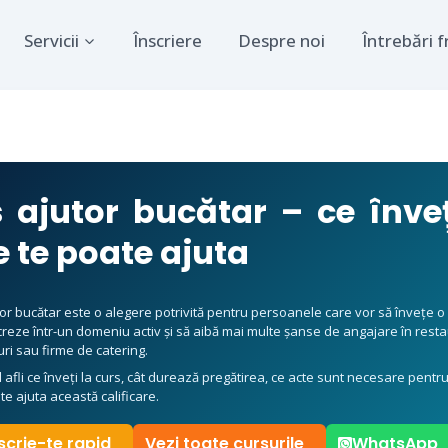
Servicii
Înscriere
Despre noi
Întrebări 
 ajutor bucătar – ce înveț
 te poate ajuta
tor bucătar este o alegere potrivită pentru persoanele care vor să învețe 
ucreze într-un domeniu activ și să aibă mai multe șanse de angajare în rest
uri sau firme de catering.
ol afli ce înveți la curs, cât durează pregătirea, ce acte sunt necesare pentru
te ajuta această calificare.
scrie-te rapid
Vezi toate cursurile
WhatsApp