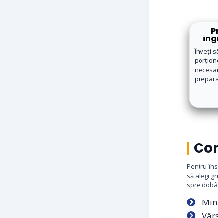
P
ing
Înveți să
porțion
nece
prepara
Con
Pentru îns
să alegi gr
spre dobân
Min
Vâr