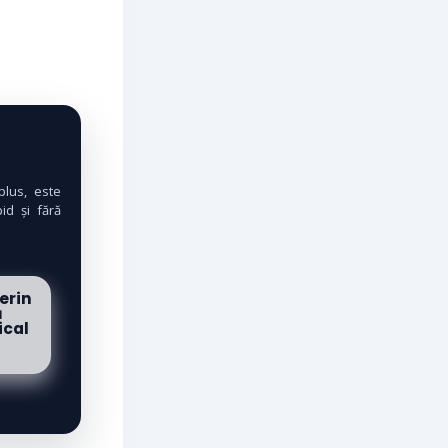
lus, este
id și fără
erin
ă
cal