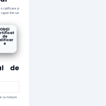
 calificare și
rapid într-un
Obții
rtificat
de
alificar
e
ul de
e cu noțiuni