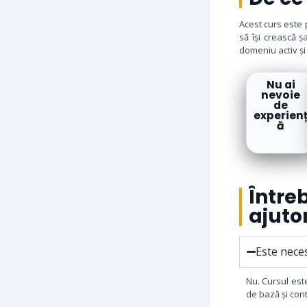
Acest curs este 
să își crească 
domeniu activ ș
Nu ai
nevoie
de
experien
ă
Într
ajuto
Este nece
Nu. Cursul est
de bază și cont