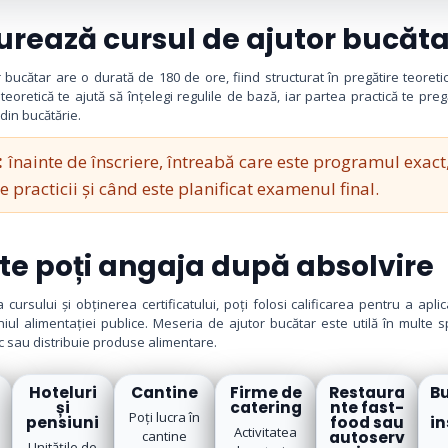
urează cursul de ajutor bucăta
 bucătar are o durată de 180 de ore, fiind structurat în pregătire teoretic
 teoretică te ajută să înțelegi regulile de bază, iar partea practică te pre
 din bucătărie.
:
înainte de înscriere, întreabă care este programul exact,
e practicii și când este planificat examenul final.
te poți angaja după absolvire
 cursului și obținerea certificatului, poți folosi calificarea pentru a aplic
ul alimentației publice. Meseria de ajutor bucătar este utilă în multe s
c sau distribuie produse alimentare.
Hoteluri
Cantine
Firme de
Restaura
Bu
și
catering
nte fast-
Poți lucra în
pensiuni
food sau
in
Activitatea
cantine
autoserv
Unitățile de