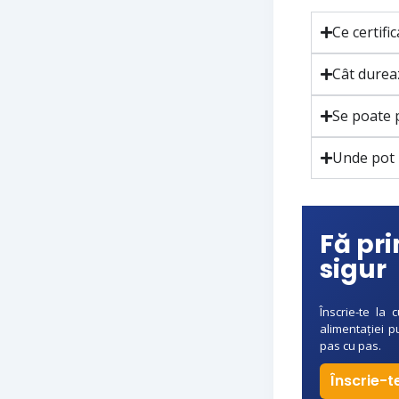
Ce certific
Cât durea
Se poate p
Unde pot 
Fă pr
sigur
Înscrie-te la 
alimentației p
pas cu pas.
Înscrie-