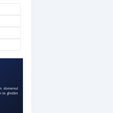
 în domeniul
oi te ghidăm