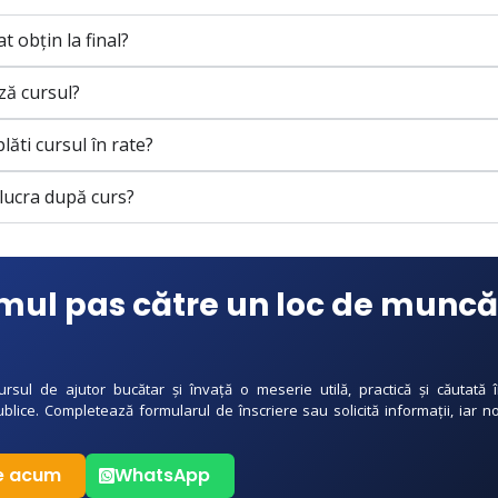
at obțin la final?
ză cursul?
lăti cursul în rate?
lucra după curs?
imul pas către un loc de muncă
cursul de ajutor bucătar și învață o meserie utilă, practică și căutată
ublice. Completează formularul de înscriere sau solicită informații, iar n
te acum
WhatsApp