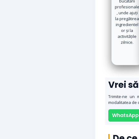
bucătării
profesional
, unde ajuți
la pregătire
ingredientel
or și la
activitățile
zilnice.
Vrei s
Trimite-ne un m
modalitatea de d
WhatsApp
De ce