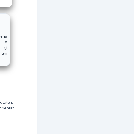
ienă
ă a
u și
ării
itate și
orientat