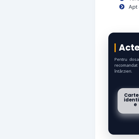
Apt
Acte
Pentru dosa
recomandat 
întârzieri.
Carte
ident
e