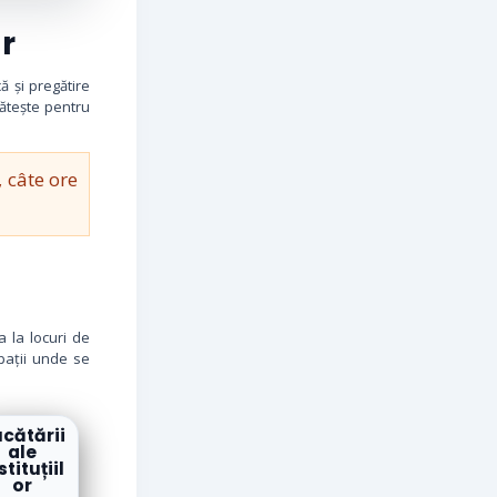
r
ă și pregătire
gătește pentru
 câte ore
a la locuri de
pații unde se
cătării
ale
stituțiil
or