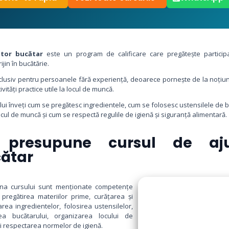
utor bucătar
este un program de calificare care pregătește participa
rijin în bucătărie.
inclusiv pentru persoanele fără experiență, deoarece pornește de la noțiun
ivități practice utile la locul de muncă.
ului înveți cum se pregătesc ingredientele, cum se folosesc ustensilele de 
cul de muncă și cum se respectă regulile de igienă și siguranță alimentară.
 presupune cursul de aju
ătar
na cursului sunt menționate competențe
pregătirea materiilor prime, curățarea și
rea ingredientelor, folosirea ustensilelor,
irea bucătarului, organizarea locului de
i respectarea normelor de igienă.