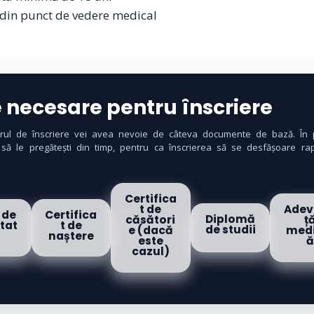
 din punct de vedere medical
 necesare pentru înscriere
rul de înscriere vei avea nevoie de câteva documente de bază. În p
să le pregătești din timp, pentru ca înscrierea să se desfășoare rap
Certifica
t de
Adev
 de
Certifica
Diplomă
căsători
ț
itat
t de
de studii
e (dacă
medi
naștere
este
ă
cazul)