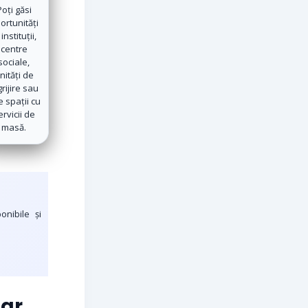
Poți găsi
ortunități
 instituții,
centre
sociale,
nități de
grijire sau
e spații cu
ervicii de
masă.
onibile și
tar