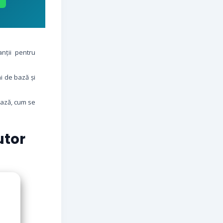
nții pentru
i de bază și
bază, cum se
tor