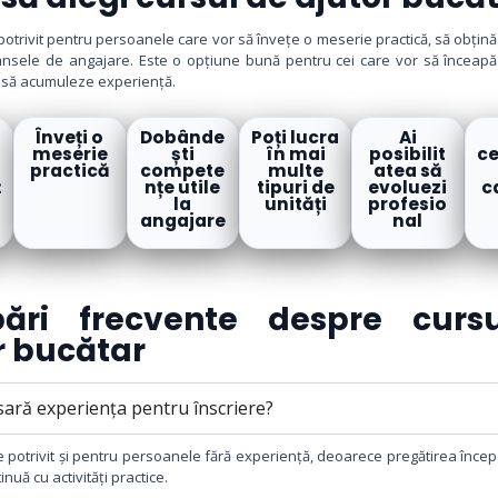
potrivit pentru persoanele care vor să învețe o meserie practică, să obțină o
șansele de angajare. Este o opțiune bună pentru cei care vor să înceapă 
i să acumuleze experiență.
Înveți o
Dobânde
Poți lucra
Ai
meserie
ști
în mai
posibilit
ce
practică
compete
multe
atea să
ț
nțe utile
tipuri de
evoluezi
c
la
unități
profesio
angajare
nal
ebări frecvente despre curs
r bucătar
sară experiența pentru înscriere?
e potrivit și pentru persoanele fără experiență, deoarece pregătirea încep
inuă cu activități practice.