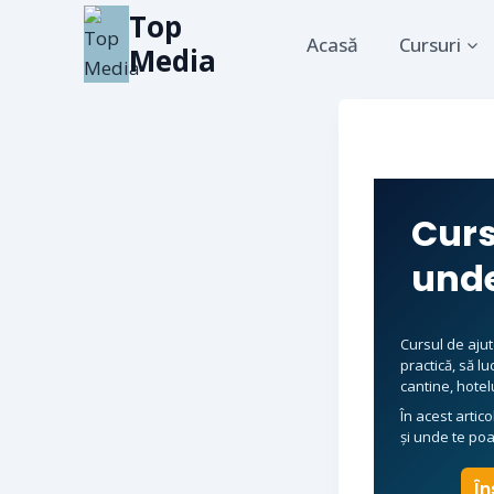
Top
Acasă
Cursuri
Media
Curs
unde
Cursul de aju
practică, să l
cantine, hotel
În acest artic
și unde te poa
În