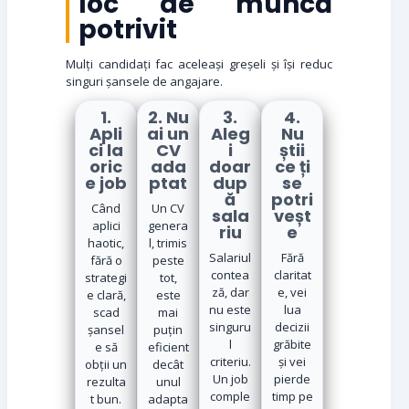
loc de muncă
potrivit
Mulți candidați fac aceleași greșeli și își reduc
singuri șansele de angajare.
1.
2. Nu
3.
4.
Apli
ai un
Aleg
Nu
ci la
CV
i
știi
oric
ada
doar
ce ți
e job
ptat
dup
se
ă
potri
Când
Un CV
sala
veșt
aplici
genera
riu
e
haotic,
l, trimis
Salariul
Fără
fără o
peste
contea
claritat
strategi
tot,
ză, dar
e, vei
e clară,
este
nu este
lua
scad
mai
singuru
decizii
șansel
puțin
l
grăbite
e să
eficient
criteriu.
și vei
obții un
decât
Un job
pierde
rezulta
unul
comple
timp pe
t bun.
adapta