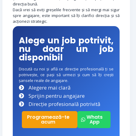
direcția bună.
Dacă vrei să eviți greșelile frecvente și să mergi mai sigur
spre angajare, este important să îți clarifici direcția și să
acționezi strategic.
Alege un job potrivit,
nu doar un job
disponibil
Discută cu noi și află ce direcție profesională ți se
potrivește, ce pași să urmezi și cum să îți crești
șansele reale de angajare.
Alegere mai clară
Sprijin pentru angajare
Direcție profesională potrivită
Programează-te
Whats
acum
App