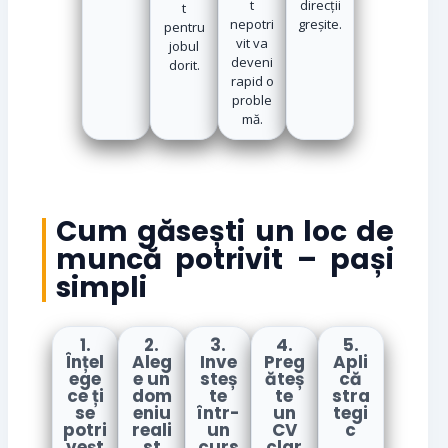
t
direcții
t
nepotri
greșite.
pentru
vit va
jobul
deveni
dorit.
rapid o
proble
mă.
Cum găsești un loc de
muncă potrivit – pași
simpli
1.
2.
3.
4.
5.
Înțel
Aleg
Inve
Preg
Apli
ege
e un
steș
ăteș
că
ce ți
dom
te
te
stra
se
eniu
într-
un
tegi
potri
reali
un
CV
c
veșt
st
curs
clar