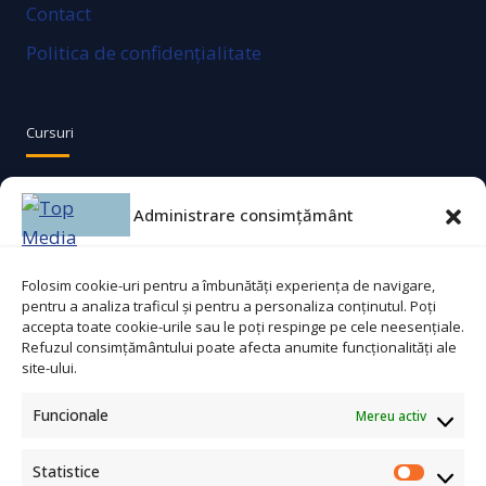
Contact
Politica de confidențialitate
Cursuri
Agent securitate
Administrare consimțământ
Bucătar
Ajutor bucătar
Folosim cookie-uri pentru a îmbunătăți experiența de navigare,
pentru a analiza traficul și pentru a personaliza conținutul. Poți
Lucrător comercial
accepta toate cookie-urile sau le poți respinge pe cele neesențiale.
Refuzul consimțământului poate afecta anumite funcționalități ale
site-ului.
Contact
Funcionale
Mereu activ
Statistice
☎
0753 311 965