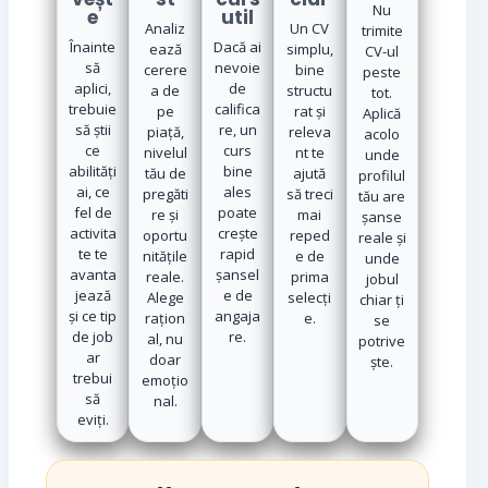
Nu
e
util
Analiz
Un CV
trimite
Înainte
Dacă ai
ează
simplu,
CV-ul
să
nevoie
cerere
bine
peste
aplici,
de
a de
structu
tot.
trebuie
califica
pe
rat și
Aplică
să știi
re, un
piață,
releva
acolo
ce
curs
nivelul
nt te
unde
abilități
bine
tău de
ajută
profilul
ai, ce
ales
pregăti
să treci
tău are
fel de
poate
re și
mai
șanse
activita
crește
oportu
reped
reale și
te te
rapid
nitățile
e de
unde
avanta
șansel
reale.
prima
jobul
jează
e de
Alege
selecți
chiar ți
și ce tip
angaja
rațion
e.
se
de job
re.
al, nu
potrive
ar
doar
ște.
trebui
emoțio
să
nal.
eviți.