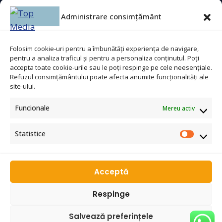
Agent securitate
Administrare consimțământ
Bucătar
Ajutor bucătar
Folosim cookie-uri pentru a îmbunătăți experiența de navigare,
pentru a analiza traficul și pentru a personaliza conținutul. Poți
Lucrător comercial
accepta toate cookie-urile sau le poți respinge pe cele neesențiale.
Refuzul consimțământului poate afecta anumite funcționalități ale
site-ului.
Contact
Funcionale
Mereu activ
Statistice
☎
0753 311 965
✉
topmediaconsulting@gmail.com
WhatsApp
Acceptă
Respinge
© 2026 Top Media - Toate drepturile rezervate
Salvează preferințele