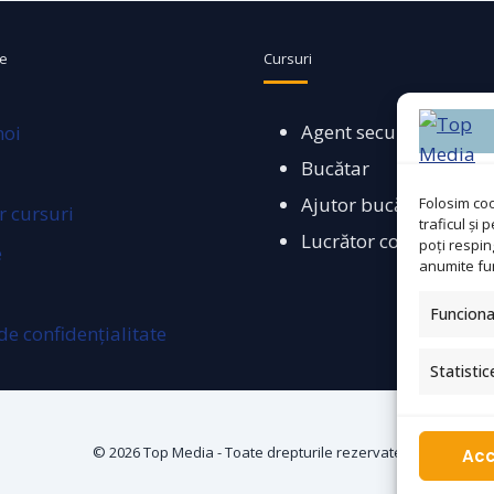
le
Cursuri
Agent securitate
noi
Bucătar
Ajutor bucătar
Folosim coo
 cursuri
traficul și
Lucrător comercial
poți respi
e
anumite func
Funciona
 de confidențialitate
Statistic
© 2026 Top Media - Toate drepturile rezervate
Ac