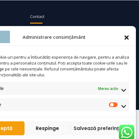
Contact
☎
0753 311 965
Administrare consimțământ
✉
topmediaconsulting@gmail.com
kie-uri pentru a îmbunătăți experiența de navigare, pentru a analiza
WhatsApp
 pentru a personaliza conținutul. Poți accepta toate cookie-urile sau le
nge pe cele neesențiale. Refuzul consimțământului poate afecta
ționalități ale site-ului.
le
Mereu activ
e
ceptă
Respinge
Salvează preferințele