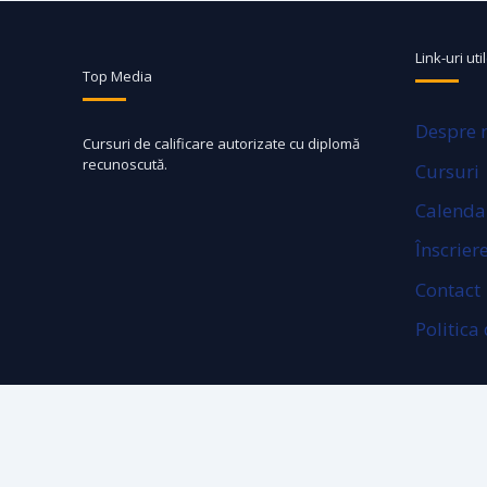
Link-uri uti
Top Media
Despre 
Cursuri de calificare autorizate cu diplomă
recunoscută.
Cursuri
Calendar
Înscrier
Contact
Politica