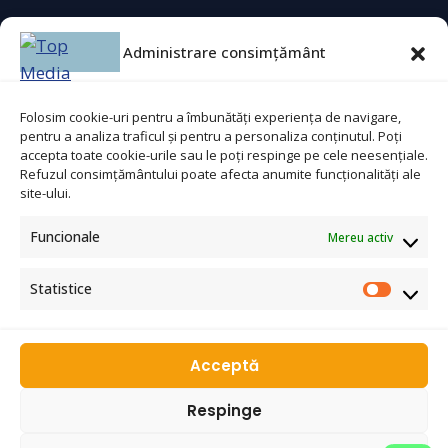
Agent securitate
Administrare consimțământ
Bucătar
Ajutor bucătar
Folosim cookie-uri pentru a îmbunătăți experiența de navigare,
pentru a analiza traficul și pentru a personaliza conținutul. Poți
Lucrător comercial
accepta toate cookie-urile sau le poți respinge pe cele neesențiale.
Refuzul consimțământului poate afecta anumite funcționalități ale
site-ului.
Contact
Funcionale
Mereu activ
Statistice
☎
0753 311 965
✉
topmediaconsulting@gmail.com
WhatsApp
Acceptă
Respinge