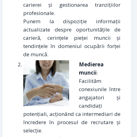
carierei și gestionarea tranzițiilor
profesionale.
Punem la dispoziție informații
actualizate despre oportunitățile de
carieră, cerințele pieței muncii și
tendințele în domeniul ocupării forței
de muncă.
Medierea
muncii
:
Facilităm
conexiunile între
angajatori și
candidați
potențiali, acționând ca intermediari de
încredere în procesul de recrutare și
selecție.