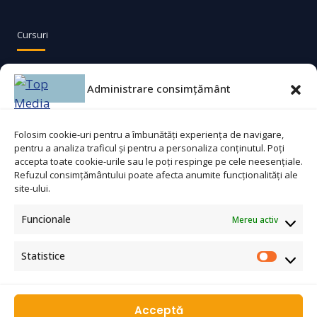
Cursuri
Agent securitate
Administrare consimțământ
Bucătar
Ajutor bucătar
Folosim cookie-uri pentru a îmbunătăți experiența de navigare,
pentru a analiza traficul și pentru a personaliza conținutul. Poți
Lucrător comercial
accepta toate cookie-urile sau le poți respinge pe cele neesențiale.
Refuzul consimțământului poate afecta anumite funcționalități ale
site-ului.
Contact
Funcionale
Mereu activ
Statistice
☎
0753 311 965
✉
topmediaconsulting@gmail.com
WhatsApp
Acceptă